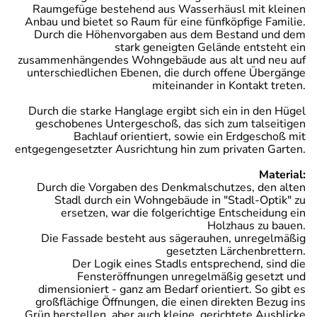
Raumgefüge bestehend aus Wasserhäusl mit kleinen
Anbau und bietet so Raum für eine fünfköpfige Familie.
Durch die Höhenvorgaben aus dem Bestand und dem
stark geneigten Gelände entsteht ein
zusammenhängendes Wohngebäude aus alt und neu auf
unterschiedlichen Ebenen, die durch offene Übergänge
miteinander in Kontakt treten.
Durch die starke Hanglage ergibt sich ein in den Hügel
geschobenes Untergeschoß, das sich zum talseitigen
Bachlauf orientiert, sowie ein Erdgeschoß mit
entgegengesetzter Ausrichtung hin zum privaten Garten.
Material:
Durch die Vorgaben des Denkmalschutzes, den alten
Stadl durch ein Wohngebäude in "Stadl-Optik" zu
ersetzen, war die folgerichtige Entscheidung ein
Holzhaus zu bauen.
Die Fassade besteht aus sägerauhen, unregelmäßig
gesetzten Lärchenbrettern.
Der Logik eines Stadls entsprechend, sind die
Fensteröffnungen unregelmäßig gesetzt und
dimensioniert - ganz am Bedarf orientiert. So gibt es
großflächige Öffnungen, die einen direkten Bezug ins
Grün herstellen, aber auch kleine, gerichtete Ausblicke