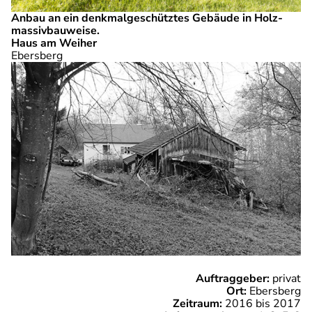
Anbau an ein denk­mal­ge­schütz­tes Gebäude in Holz­
mas­siv­bau­weise.
Haus am Weiher
Ebersberg
Auftraggeber:
privat
Ort:
Ebersberg
Zeitraum:
2016 bis 2017