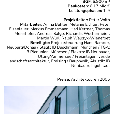
BGF:
6.900 m²
Baukosten:
6,17 Mio €
Leistungsphasen:
1-9
Projektleiter:
Peter Voith
Mitarbeiter:
Anina Bühler, Melanie Eichler, Peter
Eisenlauer, Markus Emmermann, Hari Kettner, Thomas
Meierhofer, Andreas Salgo, Richardis Wochermeier,
Martin Würl, Ralph Walczyk-Wienefoet
Beteiligte:
Projektsteuerung Hans Ramcke,
Neuburg/Donau / Statik: IB Buschmann, München / TGA:
IB Planunion, München / Elektro: IB Neubauer,
Utting/Ammersee / Freianlagen: ver.de
Landschaftsarchitektur, Freising / Bauphysik, Akustik: IB
Neubauer, Ingolstadt
Preise:
Architektouren 2006