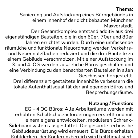
Thema:
Sanierung und Aufstockung eines Bürogebäudes in
einem Innenhof der dicht bebauten Münchner
Maxvorstadt.
Der Gesamtkomplex entstand additiv aus drei
eigenständigen Bauteilen, die in den 60er, 70er und 80er
Jahren errichtet wurden. Durch eine umfassende
räumliche und funktionale Neuordnung werden Verkehrs-
und Nebennutzflächen reduziert und die drei Bauteile zu
einem Gebäude verschmolzen. Mit einer Aufstockung im
3. und 4. OG werden zusätzliche Büros geschaffen und
eine Verbindung zu den benachbarten Bauteilen in allen
Geschossen hergestellt.
Drei differenziert gestaltete Innenhöfe verbessern die
lokale Aufenthaltsqualität der anliegenden Büros und
Besprechungsräume.
Nutzung / Funktion:
EG – 4.OG Büros: Alle Arbeitsräume werden mit
erhöhten Schallschutzanforderungen erstellt und mit
einem eigens entwickelten, modularen Schrank-
Sideboardsystem ausgestattet. Die gesamte technische
Gebäudeausrüstung wird erneuert. Die Büros erhalten
Kühldecken, der Konferenzbereich wird teilklimatisiert,