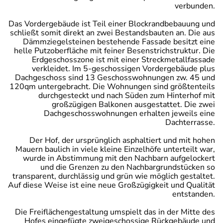
verbunden.
Das Vordergebäude ist Teil einer Blockrandbebauung und
schließt somit direkt an zwei Bestandsbauten an. Die aus
Dämmziegelsteinen bestehende Fassade besitzt eine
helle Putzoberfläche mit feiner Besenstrichstruktur. Die
Erdgeschosszone ist mit einer Streckmetallfassade
verkleidet. Im 5-geschossigen Vordergebäude plus
Dachgeschoss sind 13 Geschosswohnungen zw. 45 und
120qm untergebracht. Die Wohnungen sind größtenteils
durchgesteckt und nach Süden zum Hinterhof mit
großzügigen Balkonen ausgestattet. Die zwei
Dachgeschosswohnungen erhalten jeweils eine
Dachterrasse.
Der Hof, der ursprünglich asphaltiert und mit hohen
Mauern baulich in viele kleine Einzelhöfe unterteilt war,
wurde in Abstimmung mit den Nachbarn aufgelockert
und die Grenzen zu den Nachbargrundstücken so
transparent, durchlässig und grün wie möglich gestaltet.
Auf diese Weise ist eine neue Großzügigkeit und Qualität
entstanden.
Die Freiflächengestaltung umspielt das in der Mitte des
Hofes eingefügte zweigeschossige Rückgebäude und