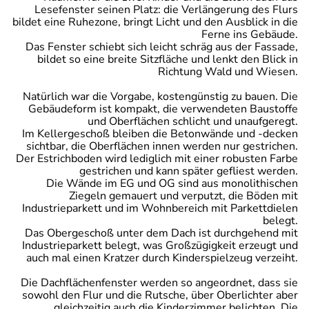
Lesefenster seinen Platz: die Verlängerung des Flurs
bildet eine Ruhezone, bringt Licht und den Ausblick in die
Ferne ins Gebäude.
Das Fenster schiebt sich leicht schräg aus der Fassade,
bildet so eine breite Sitzfläche und lenkt den Blick in
Richtung Wald und Wiesen.
Natürlich war die Vorgabe, kostengünstig zu bauen. Die
Gebäudeform ist kompakt, die verwendeten Baustoffe
und Oberflächen schlicht und unaufgeregt.
Im Kellergeschoß bleiben die Betonwände und -decken
sichtbar, die Oberflächen innen werden nur gestrichen.
Der Estrichboden wird lediglich mit einer robusten Farbe
gestrichen und kann später gefliest werden.
Die Wände im EG und OG sind aus monolithischen
Ziegeln gemauert und verputzt, die Böden mit
Industrieparkett und im Wohnbereich mit Parkettdielen
belegt.
Das Obergeschoß unter dem Dach ist durchgehend mit
Industrieparkett belegt, was Großzügigkeit erzeugt und
auch mal einen Kratzer durch Kinderspielzeug verzeiht.
Die Dachflächenfenster werden so angeordnet, dass sie
sowohl den Flur und die Rutsche, über Oberlichter aber
gleichzeitig auch die Kinderzimmer belichten. Die